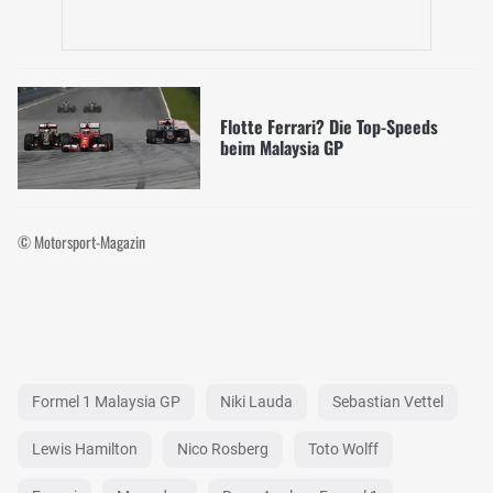
Flotte Ferrari? Die Top-Speeds
beim Malaysia GP
© Motorsport-Magazin
Formel 1 Malaysia GP
Niki Lauda
Sebastian Vettel
Lewis Hamilton
Nico Rosberg
Toto Wolff