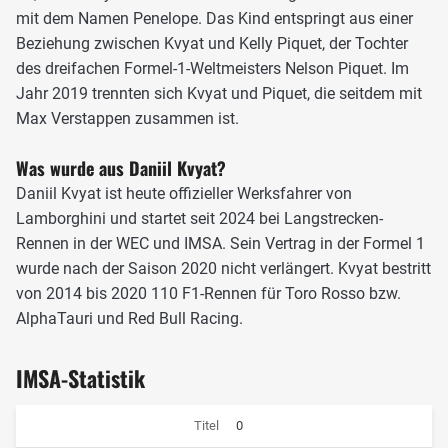
er sich Robin Frijns und erneut Sainz geschlagen geben
mit dem Namen Penelope. Das Kind entspringt aus einer
musste.
Beziehung zwischen Kvyat und Kelly Piquet, der Tochter
des dreifachen Formel-1-Weltmeisters Nelson Piquet. Im
2012 sollte Kvyat seinen Durchbruch in der Formel Renault
Jahr 2019 trennten sich Kvyat und Piquet, die seitdem mit
schaffen. Er gewann in der Formula Renault Alpine Series
Max Verstappen zusammen ist.
die Meisterschaft und landete im Eurocup auf Rang zwei,
wo er den Titel erst im letzten Rennen verlor. Diese
Was wurde aus Daniil Kvyat?
Leistungen sicherten ihm den Verbleib im Red-Bull-Junior-
Daniil Kvyat ist heute offizieller Werksfahrer von
Team und den Aufstieg in die GP3-Serie.
Lamborghini und startet seit 2024 bei Langstrecken-
Parallel zur GP3 bestritt er auch einzelne Rennen in der
Rennen in der WEC und IMSA. Sein Vertrag in der Formel 1
europäischen Formel 3, in denen er fünf Pole Positions,
wurde nach der Saison 2020 nicht verlängert. Kvyat bestritt
sieben Podestplätze und einen Sieg in Zandvoort errang. In
von 2014 bis 2020 110 F1-Rennen für Toro Rosso bzw.
der GP3-Saison 2013 schaffte er bereits im fünften Rennen
AlphaTauri und Red Bull Racing.
erstmals den Sprung auf das Podium, gewann die
nächsten beiden Läufe und wurde so zum ersten Verfolger
IMSA-Statistik
von Facu Regalia im Kampf um den Titel. Beim
Saisonfinale in Abu Dhabi Anfang November sicherte sich
Titel
0
Kvyat zum Abschluss seiner GP3-Karriere tatsächlich den