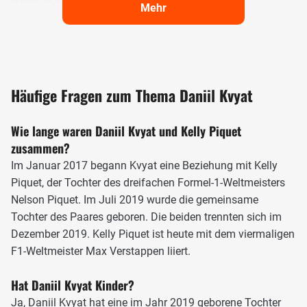
Mehr
In der nächsten Saison folgte sein Einstieg in den Formel-
Rennsport. Er wechselte in die Formula BMW Pacific zum
EuroInternational-Team. Durch starke Leistungen schaffte
er den Sprung in das Red-Bull-Junior-Team und gab noch
Häufige Fragen zum Thema Daniil Kvyat
im selben Jahr auch sein Debüt in der europäischen
Formel BMW, bei dem er in Monza auf den zweiten Platz
Wie lange waren Daniil Kvyat und Kelly Piquet
fuhr. In den folgenden Wintermonaten startete Kvyat in der
zusammen?
Toyota-Racing-Series und fuhr einen Sieg sowie fünf
Podiumsplatzierungen ein.
Im Januar 2017 begann Kvyat eine Beziehung mit Kelly
Piquet, der Tochter des dreifachen Formel-1-Weltmeisters
Nachdem er bereits zum Ende der Saison 2010 zwei
Nelson Piquet. Im Juli 2019 wurde die gemeinsame
Rennen im Formula Renault 2.0 Eurocup für das Koiranen-
Tochter des Paares geboren. Die beiden trennten sich im
Bros.-Motorsport-Team bestritten hatte, wechselte Kvyat
Dezember 2019. Kelly Piquet ist heute mit dem viermaligen
2011 zusammen mit seinem Red-Bull-Junior-Kollegen
F1-Weltmeister Max Verstappen liiert.
Carlos Sainz Junior fix zum Rennstall und bestritt sowohl
den Eurocup, wo er hinter Sainz Vizemeister wurde, als
Hat Daniil Kvyat Kinder?
auch den Formula Renault 2.0 Northern European Cup, wo
Ja, Daniil Kvyat hat eine im Jahr 2019 geborene Tochter