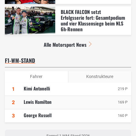
BLACK FALCON setzt
Erfolgsserie fort: Gesamtpodium
und vier Klassensiege beim NLS
6h-Rennen
Alle Motorsport News
F1-WM-STAND
Fahrer
Konstrukteure
Kimi Antonelli
1
219 P
Lewis Hamilton
2
169 P
George Russell
3
160 P
Formel 1 WM-Stand 2026