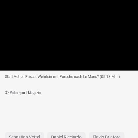
Statt Vettel: Pascal Wehrlein mit Porsche nach Le Mans? (05:13 Min.)
© Motorsport-Magazin
Sebastian Vettel
Daniel Ricciardo
Flavio Briatore