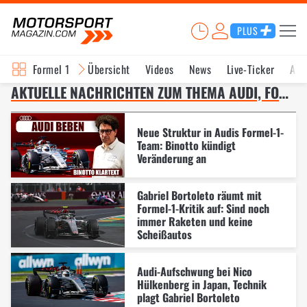
PLUS
Formel 1
Übersicht
Videos
News
Live-Ticker
Akt
AKTUELLE NACHRICHTEN ZUM THEMA AUDI, FORMEL 1 – SEITE 5
Neue Struktur in Audis Formel-1-
Team: Binotto kündigt
Veränderung an
Gabriel Bortoleto räumt mit
Formel-1-Kritik auf: Sind noch
immer Raketen und keine
Scheißautos
Audi-Aufschwung bei Nico
Hülkenberg in Japan, Technik
plagt Gabriel Bortoleto