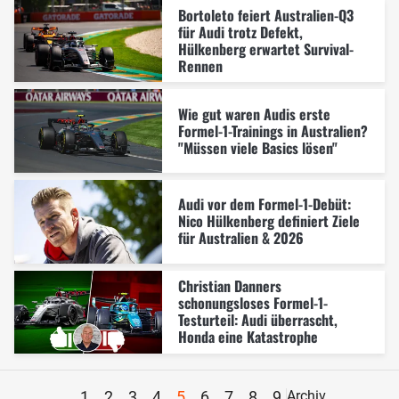
Bortoleto feiert Australien-Q3
für Audi trotz Defekt,
Hülkenberg erwartet Survival-
Rennen
Wie gut waren Audis erste
Formel-1-Trainings in Australien?
"Müssen viele Basics lösen"
Audi vor dem Formel-1-Debüt:
Nico Hülkenberg definiert Ziele
für Australien & 2026
Christian Danners
schonungsloses Formel-1-
Testurteil: Audi überrascht,
Honda eine Katastrophe
1
2
3
4
5
6
7
8
9
Archiv