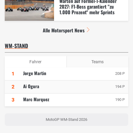
Warten auf Formel-1-Kalender
2027: F1-Boss garantiert "zu
1.000 Prozent" mehr Sprints
Alle Motorsport News
WM-STAND
Fahrer
Teams
Jorge Martin
1
208 P
Ai Ogura
2
194 P
Marc Marquez
3
190 P
MotoGP WM-Stand 2026