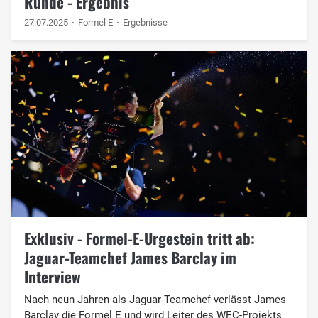
Runde - Ergebnis
27.07.2025
Formel E
Ergebnisse
Exklusiv - Formel-E-Urgestein tritt ab:
Jaguar-Teamchef James Barclay im
Interview
Nach neun Jahren als Jaguar-Teamchef verlässt James
Barclay die Formel E und wird Leiter des WEC-Projekts