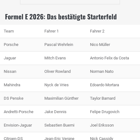
Formel E 2026: Das bestätigte Starterfeld
Team
Fahrer 1
Fahrer 2
Porsche
Pascal Wehrlein
Nico Müller
Jaguar
Mitch Evans
Antonio Felix da Costa
Nissan
Oliver Rowland
Norman Nato
Mahindra
Nyck de Vries
Edoardo Mortara
DS Penske
Maximilian Günther
Taylor Barnard
Andretti-Porsche
Jake Dennis
Felipe Drugovich
Envision-Jaguar
Sebastien Buemi
Joel Eriksson
Citroen-DS
Jean-Eric Vergne
Nick Cassidy