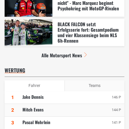
nicht" - Marc Marquez beginnt
Psychokrieg mit MotoGP-Rivalen
BLACK FALCON setzt
Erfolgsserie fort: Gesamtpodium
und vier Klassensiege beim NLS
6h-Rennen
Alle Motorsport News
WERTUNG
Fahrer
Teams
Jake Dennis
1
146 P
Mitch Evans
2
144 P
Pascal Wehrlein
3
141 P