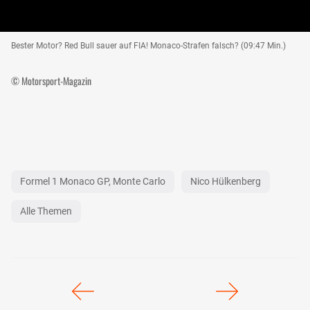
Bester Motor? Red Bull sauer auf FIA! Monaco-Strafen falsch? (09:47 Min.)
© Motorsport-Magazin
Formel 1 Monaco GP, Monte Carlo
Nico Hülkenberg
Alle Themen