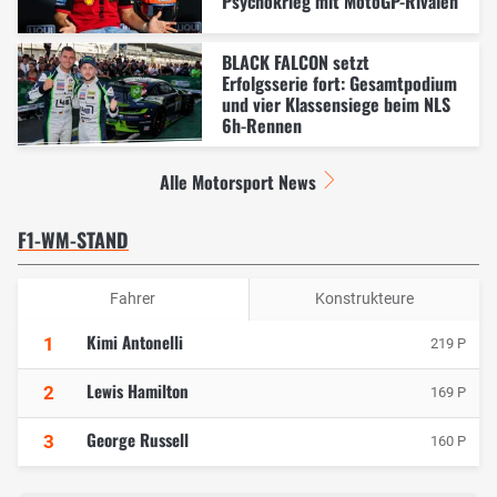
Psychokrieg mit MotoGP-Rivalen
BLACK FALCON setzt
Erfolgsserie fort: Gesamtpodium
und vier Klassensiege beim NLS
6h-Rennen
Alle Motorsport News
F1-WM-STAND
Fahrer
Konstrukteure
Kimi Antonelli
1
219 P
Lewis Hamilton
2
169 P
George Russell
3
160 P