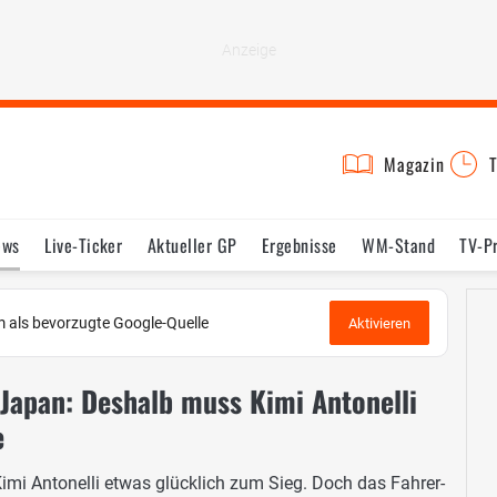
Magazin
T
ews
Live-Ticker
Aktueller GP
Ergebnisse
WM-Stand
TV-P
lder
Termine
Statistik
Testfahrten
Reglement
Lexikon
 als bevorzugte Google-Quelle
Aktivieren
 Japan: Deshalb muss Kimi Antonelli
e
mi Antonelli etwas glücklich zum Sieg. Doch das Fahrer-