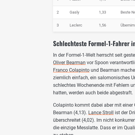
2
Gasly
1,33
Beste No
3
Leclerc
1,56
Übernim
Schlechteste Formel-1-Fahrer i
In der Formel-1-Welt herrscht seit gest
Oliver Bearman
vor Spoon verantwortlic
Franco Colapinto
und Bearman machen 
ziemlich einfach, ein salomonisches Urt
schlechtes Wochenende mit Fehlern un
hatten, werden auch beide abgestraft.
Colapinto kommt dabei aber mit einer 
Bearman (4,13).
Lance Stroll
ist der Dr
überschreitet (4,02). Im nicht konkur
die einzige Messlatte. Dass er im Qual