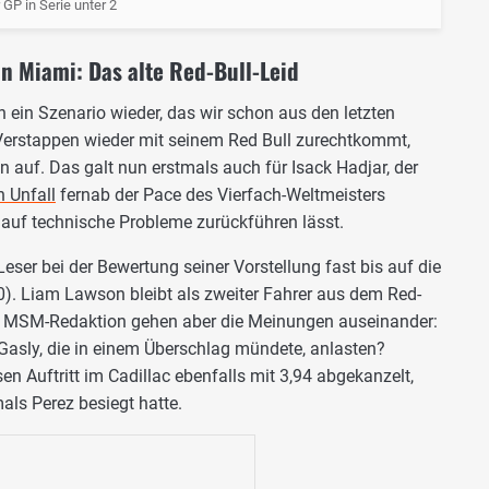
r GP in Serie unter 2
in Miami: Das alte Red-Bull-Leid
h ein Szenario wieder, das wir schon aus den letzten
erstappen wieder mit seinem Red Bull zurechtkommt,
 auf. Das galt nun erstmals auch für Isack Hadjar, der
 Unfall
fernab der Pace des Vierfach-Weltmeisters
l auf technische Probleme zurückführen lässt.
eser bei der Bewertung seiner Vorstellung fast bis auf die
0). Liam Lawson bleibt als zweiter Fahrer aus dem Red-
er MSM-Redaktion gehen aber die Meinungen auseinander:
 Gasly, die in einem Überschlag mündete, anlasten?
sen Auftritt im Cadillac ebenfalls mit 3,94 abgekanzelt,
als Perez besiegt hatte.