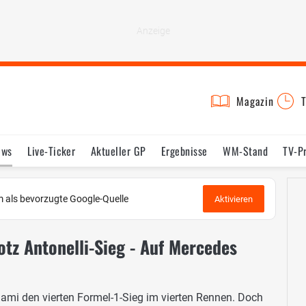
Magazin
T
ews
Live-Ticker
Aktueller GP
Ergebnisse
WM-Stand
TV-P
lder
Termine
Statistik
Testfahrten
Reglement
Lexikon
 als bevorzugte Google-Quelle
Aktivieren
tz Antonelli-Sieg - Auf Mercedes
iami den vierten Formel-1-Sieg im vierten Rennen. Doch