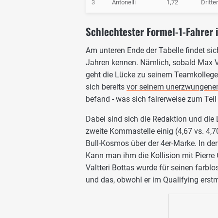
3
Antonelli
1,72
Dritte
Schlechtester Formel-1-Fahrer 
Am unteren Ende der Tabelle findet sic
Jahren kennen. Nämlich, sobald Max V
geht die Lücke zu seinem Teamkollegen
sich bereits
vor seinem unerzwungenen
befand - was sich fairerweise zum Tei
Dabei sind sich die Redaktion und die L
zweite Kommastelle einig (4,67 vs. 4,7
Bull-Kosmos über der 4er-Marke. In d
Kann man ihm die Kollision mit Pierre
Valtteri Bottas wurde für seinen farblo
und das, obwohl er im Qualifying erstm