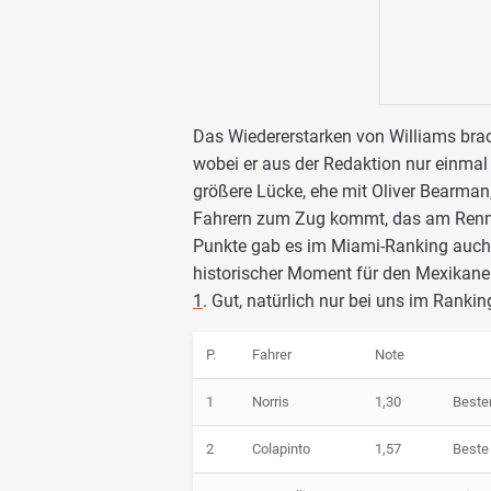
Das Wiedererstarken von Williams brac
wobei er aus der Redaktion nur einmal n
größere Lücke, ehe mit Oliver Bearman, 
Fahrern zum Zug kommt, das am Renns
Punkte gab es im Miami-Ranking auch f
historischer Moment für den Mexikaner,
1
. Gut, natürlich nur bei uns im Rankin
P.
Fahrer
Note
1
Norris
1,30
Bester
2
Colapinto
1,57
Beste 