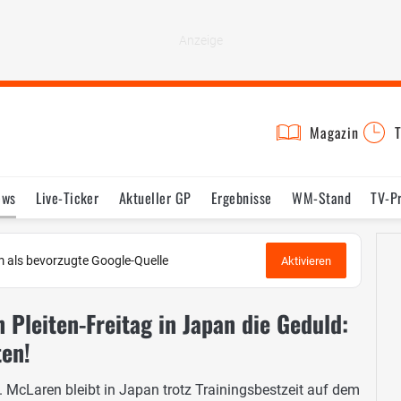
Magazin
T
ews
Live-Ticker
Aktueller GP
Ergebnisse
WM-Stand
TV-P
lder
Termine
Statistik
Testfahrten
Reglement
Lexikon
 als bevorzugte Google-Quelle
Aktivieren
h Pleiten-Freitag in Japan die Geduld:
en!
. McLaren bleibt in Japan trotz Trainingsbestzeit auf dem