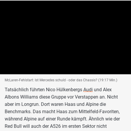
McLaren-Fehlstart: Ist Mercedes schuld - oder das Chassis? (19:17 Min.)
Tatsächlich führten Nico Hülkenbergs
Audi
und Alex
Albons Williams diese Gruppe vor Verstappen an. Nicht
aber im Longrun. Dort waren Haas und Alpine die
Benchmarks. Das macht Haas zum Mittelfeld-Favoriten,
während Alpine auf einer Runde kämpft. Ähnlich wie der
Red Bull will auch der A526 im ersten Sektor nicht