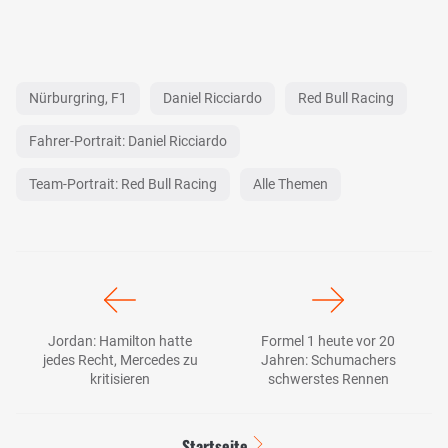
Nürburgring, F1
Daniel Ricciardo
Red Bull Racing
Fahrer-Portrait: Daniel Ricciardo
Team-Portrait: Red Bull Racing
Alle Themen
Jordan: Hamilton hatte
Formel 1 heute vor 20
jedes Recht, Mercedes zu
Jahren: Schumachers
kritisieren
schwerstes Rennen
Startseite