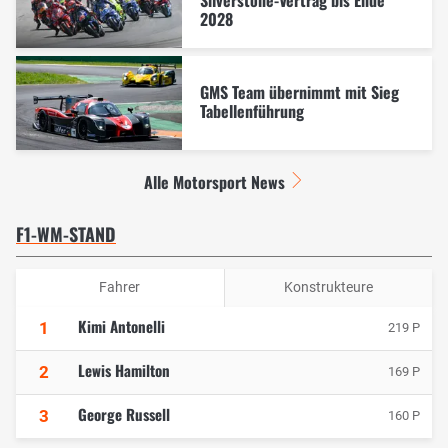
Silverstone-Vertrag bis Ende
2028
GMS Team übernimmt mit Sieg
Tabellenführung
Alle Motorsport News
F1-WM-STAND
Fahrer
Konstrukteure
Kimi Antonelli
1
219 P
Lewis Hamilton
2
169 P
George Russell
3
160 P