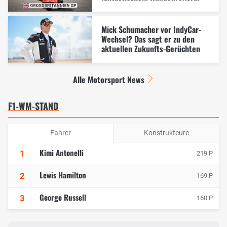
Mick Schumacher vor IndyCar-
Wechsel? Das sagt er zu den
aktuellen Zukunfts-Gerüchten
Alle Motorsport News
F1-WM-STAND
Fahrer
Konstrukteure
Kimi Antonelli
1
219 P
Lewis Hamilton
2
169 P
George Russell
3
160 P