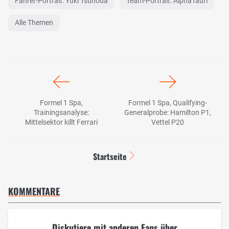
Fahrer-Portrait: Yuki Tsunoda
Team-Portrait: AlphaTauri
Alle Themen
Formel 1 Spa,
Formel 1 Spa, Qualifying-
Trainingsanalyse:
Generalprobe: Hamilton P1,
Mittelsektor killt Ferrari
Vettel P20
Startseite
KOMMENTARE
Diskutiere mit anderen Fans über