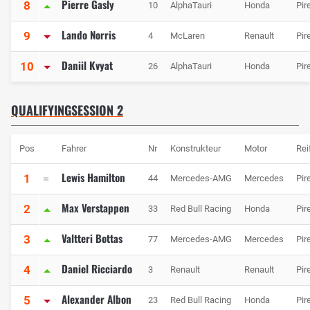
Pierre Gasly
8
10
AlphaTauri
Honda
Pire
Lando Norris
9
4
McLaren
Renault
Pire
Daniil Kvyat
10
26
AlphaTauri
Honda
Pire
QUALIFYINGSESSION 2
Pos
Fahrer
Nr
Konstrukteur
Motor
Rei
Lewis Hamilton
1
44
Mercedes-AMG
Mercedes
Pire
Max Verstappen
2
33
Red Bull Racing
Honda
Pire
Valtteri Bottas
3
77
Mercedes-AMG
Mercedes
Pire
Daniel Ricciardo
4
3
Renault
Renault
Pire
Alexander Albon
5
23
Red Bull Racing
Honda
Pire