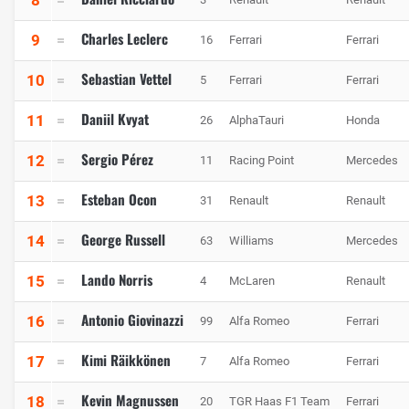
Charles Leclerc
9
16
Ferrari
Ferrari
Sebastian Vettel
10
5
Ferrari
Ferrari
Daniil Kvyat
11
26
AlphaTauri
Honda
Sergio Pérez
12
11
Racing Point
Mercedes
Esteban Ocon
13
31
Renault
Renault
George Russell
14
63
Williams
Mercedes
Lando Norris
15
4
McLaren
Renault
Antonio Giovinazzi
16
99
Alfa Romeo
Ferrari
Kimi Räikkönen
17
7
Alfa Romeo
Ferrari
Kevin Magnussen
18
20
TGR Haas F1 Team
Ferrari