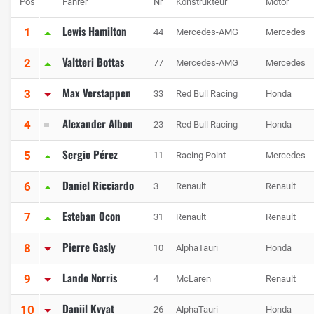
Pos
Fahrer
Nr
Konstrukteur
Motor
Lewis Hamilton
1
44
Mercedes-AMG
Mercedes
Valtteri Bottas
2
77
Mercedes-AMG
Mercedes
Max Verstappen
3
33
Red Bull Racing
Honda
Alexander Albon
4
23
Red Bull Racing
Honda
Sergio Pérez
5
11
Racing Point
Mercedes
Daniel Ricciardo
6
3
Renault
Renault
Esteban Ocon
7
31
Renault
Renault
Pierre Gasly
8
10
AlphaTauri
Honda
Lando Norris
9
4
McLaren
Renault
Daniil Kvyat
10
26
AlphaTauri
Honda