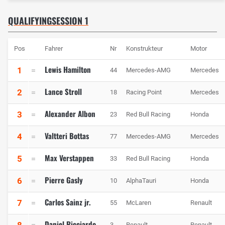
QUALIFYINGSESSION 1
Pos
Fahrer
Nr
Konstrukteur
Motor
Lewis Hamilton
1
44
Mercedes-AMG
Mercedes
Lance Stroll
2
18
Racing Point
Mercedes
Alexander Albon
3
23
Red Bull Racing
Honda
Valtteri Bottas
4
77
Mercedes-AMG
Mercedes
Max Verstappen
5
33
Red Bull Racing
Honda
Pierre Gasly
6
10
AlphaTauri
Honda
Carlos Sainz jr.
7
55
McLaren
Renault
Daniel Ricciardo
8
3
Renault
Renault