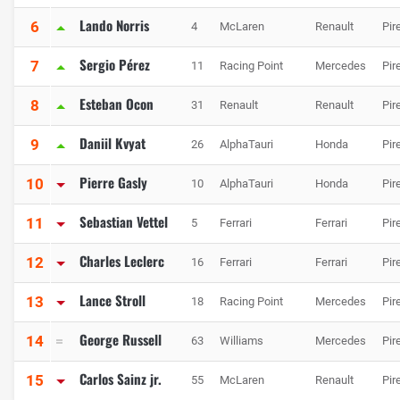
Lando Norris
6
4
McLaren
Renault
Pire
Sergio Pérez
7
11
Racing Point
Mercedes
Pire
Esteban Ocon
8
31
Renault
Renault
Pire
Daniil Kvyat
9
26
AlphaTauri
Honda
Pire
Pierre Gasly
10
10
AlphaTauri
Honda
Pire
Sebastian Vettel
11
5
Ferrari
Ferrari
Pire
Charles Leclerc
12
16
Ferrari
Ferrari
Pire
Lance Stroll
13
18
Racing Point
Mercedes
Pire
George Russell
14
63
Williams
Mercedes
Pire
Carlos Sainz jr.
15
55
McLaren
Renault
Pire