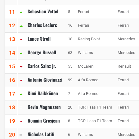
Sebastian Vettel
11
5
Ferrari
Ferrari
Charles Leclerc
12
16
Ferrari
Ferrari
Lance Stroll
13
18
Racing Point
Mercedes
George Russell
14
63
Williams
Mercedes
Carlos Sainz jr.
15
55
McLaren
Renault
Antonio Giovinazzi
16
99
Alfa Romeo
Ferrari
Kimi Räikkönen
17
7
Alfa Romeo
Ferrari
Kevin Magnussen
18
20
TGR Haas F1 Team
Ferrari
Romain Grosjean
19
8
TGR Haas F1 Team
Ferrari
Nicholas Latifi
20
6
Williams
Mercedes