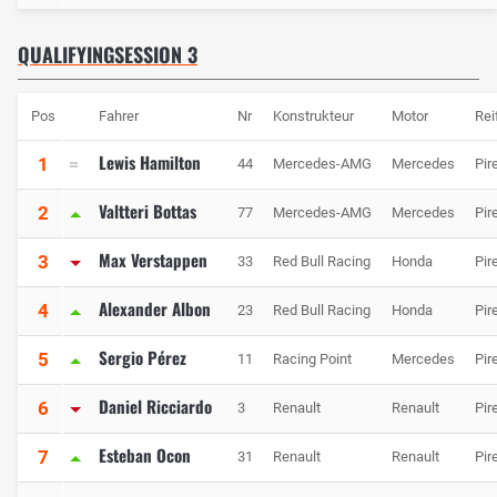
QUALIFYINGSESSION 3
Pos
Fahrer
Nr
Konstrukteur
Motor
Rei
Lewis Hamilton
1
44
Mercedes-AMG
Mercedes
Pire
Valtteri Bottas
2
77
Mercedes-AMG
Mercedes
Pire
Max Verstappen
3
33
Red Bull Racing
Honda
Pire
Alexander Albon
4
23
Red Bull Racing
Honda
Pire
Sergio Pérez
5
11
Racing Point
Mercedes
Pire
Daniel Ricciardo
6
3
Renault
Renault
Pire
Esteban Ocon
7
31
Renault
Renault
Pire