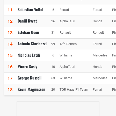
Sebastian Vettel
11
5
Ferrari
Ferrari
Pir
Daniil Kvyat
12
26
AlphaTauri
Honda
Pir
Esteban Ocon
13
31
Renault
Renault
Pir
Antonio Giovinazzi
14
99
Alfa Romeo
Ferrari
Pir
Nicholas Latifi
15
6
Williams
Mercedes
Pir
Pierre Gasly
16
10
AlphaTauri
Honda
Pir
George Russell
17
63
Williams
Mercedes
Pir
Kevin Magnussen
18
20
TGR Haas F1 Team
Ferrari
Pir