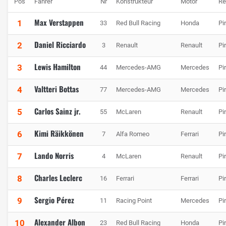
Pos
Fahrer
Nr
Konstrukteur
Motor
Re
Max Verstappen
1
33
Red Bull Racing
Honda
Pir
Daniel Ricciardo
2
3
Renault
Renault
Pir
Lewis Hamilton
3
44
Mercedes-AMG
Mercedes
Pir
Valtteri Bottas
4
77
Mercedes-AMG
Mercedes
Pir
Carlos Sainz jr.
5
55
McLaren
Renault
Pir
Kimi Räikkönen
6
7
Alfa Romeo
Ferrari
Pir
Lando Norris
7
4
McLaren
Renault
Pir
Charles Leclerc
8
16
Ferrari
Ferrari
Pir
Sergio Pérez
9
11
Racing Point
Mercedes
Pir
Alexander Albon
10
23
Red Bull Racing
Honda
Pir