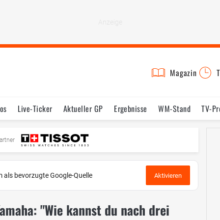
Magazin
T
os
Live-Ticker
Aktueller GP
Ergebnisse
WM-Stand
TV-P
mine
Testfahrten
Reglement
Bilder
artner
 als bevorzugte Google-Quelle
Aktivieren
Yamaha: "Wie kannst du nach drei