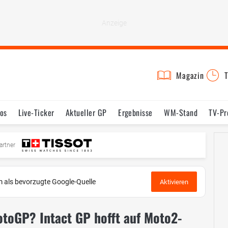
Magazin
T
os
Live-Ticker
Aktueller GP
Ergebnisse
WM-Stand
TV-P
mine
Testfahrten
Reglement
Bilder
artner
 als bevorzugte Google-Quelle
Aktivieren
otoGP? Intact GP hofft auf Moto2-