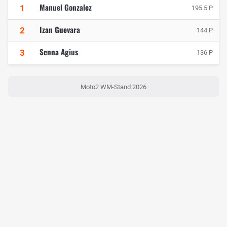
Manuel Gonzalez
1
195.5 P
Izan Guevara
2
144 P
Senna Agius
3
136 P
Moto2 WM-Stand 2026