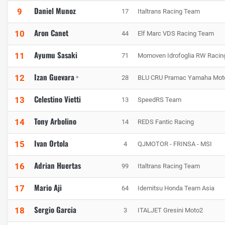
Daniel Munoz
9
17
Italtrans Racing Team
Aron Canet
10
44
Elf Marc VDS Racing Team
Ayumu Sasaki
11
71
Momoven Idrofoglia RW Raci
Izan Guevara
12
28
BLU CRU Pramac Yamaha Mot
*
Celestino Vietti
13
13
SpeedRS Team
Tony Arbolino
14
14
REDS Fantic Racing
Ivan Ortola
15
4
QJMOTOR - FRINSA - MSI
Adrian Huertas
16
99
Italtrans Racing Team
Mario Aji
17
64
Idemitsu Honda Team Asia
Sergio Garcia
18
3
ITALJET Gresini Moto2