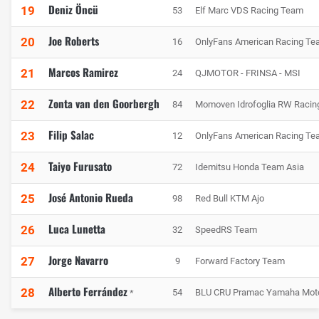
Deniz Öncü
19
53
Elf Marc VDS Racing Team
Joe Roberts
20
16
OnlyFans American Racing T
Marcos Ramirez
21
24
QJMOTOR - FRINSA - MSI
Zonta van den Goorbergh
22
84
Momoven Idrofoglia RW Raci
Filip Salac
23
12
OnlyFans American Racing T
Taiyo Furusato
24
72
Idemitsu Honda Team Asia
José Antonio Rueda
25
98
Red Bull KTM Ajo
Luca Lunetta
26
32
SpeedRS Team
Jorge Navarro
27
9
Forward Factory Team
Alberto Ferrández
28
54
BLU CRU Pramac Yamaha Mot
*