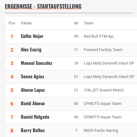
ERGEBNISSE - STARTAUFSTELLUNG
Pos
Fahrer
Nr
Team
Collin Veijer
1
95
Red Bull KTM Ajo
Alex Escrig
2
11
Forward Factory Team
Manuel Gonzalez
3
18
Liqui Moly Dynavolt Intact GP
Senna Agius
4
81
Liqui Moly Dynavolt Intact GP
Alonso Lopez
5
21
ITALJET Gresini Moto2
David Alonso
6
80
CFMOTO Aspar Team
Daniel Holgado
7
96
CFMOTO Aspar Team
Barry Baltus
8
7
REDS Fantic Racing