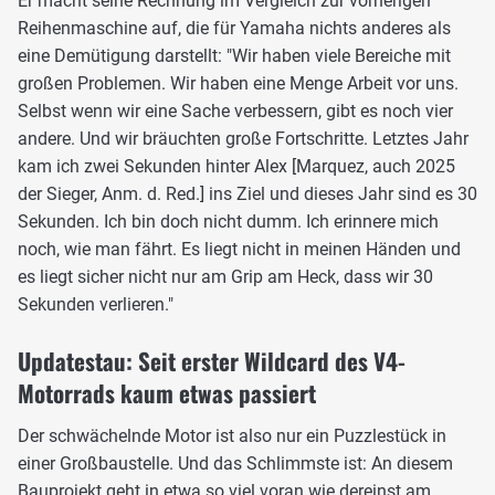
Er macht seine Rechnung im Vergleich zur vorherigen
Reihenmaschine auf, die für Yamaha nichts anderes als
eine Demütigung darstellt: "Wir haben viele Bereiche mit
großen Problemen. Wir haben eine Menge Arbeit vor uns.
Selbst wenn wir eine Sache verbessern, gibt es noch vier
andere. Und wir bräuchten große Fortschritte. Letztes Jahr
kam ich zwei Sekunden hinter Alex [Marquez, auch 2025
der Sieger, Anm. d. Red.] ins Ziel und dieses Jahr sind es 30
Sekunden. Ich bin doch nicht dumm. Ich erinnere mich
noch, wie man fährt. Es liegt nicht in meinen Händen und
es liegt sicher nicht nur am Grip am Heck, dass wir 30
Sekunden verlieren."
Updatestau: Seit erster Wildcard des V4-
Motorrads kaum etwas passiert
Der schwächelnde Motor ist also nur ein Puzzlestück in
einer Großbaustelle. Und das Schlimmste ist: An diesem
Bauprojekt geht in etwa so viel voran wie dereinst am