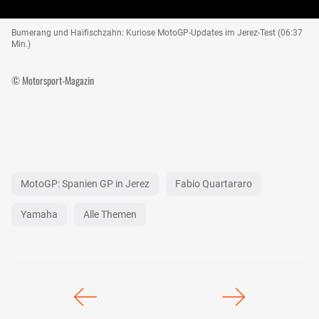
Bumerang und Haifischzahn: Kuriose MotoGP-Updates im Jerez-Test (06:37
Min.)
© Motorsport-Magazin
MotoGP: Spanien GP in Jerez
Fabio Quartararo
Yamaha
Alle Themen