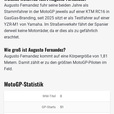
RNF abwanderte, wählte KTM den Spanier für den zweiten
Augusto Fernandez fuhr seine beiden Jahre als
Platz neben Pol Espargaro im GasGas-Team, welches
Stammfahrer in der MotoGP jeweils auf einer KTM RC16 in
vormals als Tech3 bekannt war.
GasGas-Branding, seit 2025 sitzt er als Testfahrer auf einer
YZR-M1 von Yamaha. Im Straßenverkehr fährt der Spanier
derweil keine Motorräder, da er dies als zu gefährlich
erachtet.
Wie groß ist Augusto Fernandez?
Augusto Fernandez kommt auf eine Körpergröße von 1,81
Metern. Damit zählt er zu den größten MotoGP-Piloten im
Feld.
MotoGP-Statistik
Augusto Fernandez legte eine gute Debütsaison 2023 in der MotoGP hin,
WM-Titel
0
Foto: LAT Images
Wenig überraschend sicherte sich der konkurrenzlose
GP-Starts
51
Fernandez 2023 den Titel des 'Rookie of the Year'. Nach