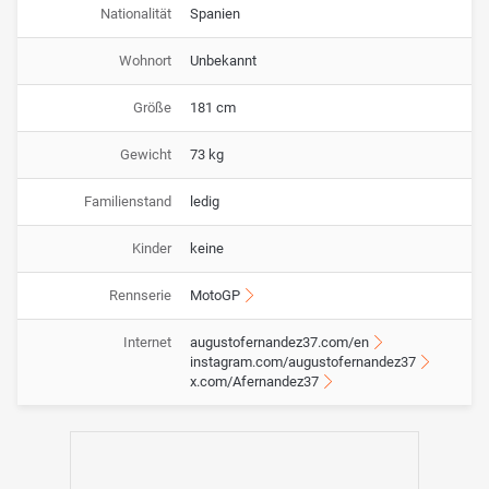
Nationalität
Spanien
Wohnort
Unbekannt
Größe
181 cm
Gewicht
73 kg
Familienstand
ledig
Kinder
keine
Rennserie
MotoGP
Internet
augustofernandez37.com/en
instagram.com/augustofernandez37
x.com/Afernandez37