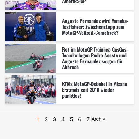
Amerika-GP
Augusto Fernandez wird Yamaha-
Testfahrer: Zwischenstopp zum
MotoGP-Vollzeit-Comeback?
Rot im MotoGP-Training: GasGas-
Teamkollegen Pedro Acosta und
Augusto Fernandez sorgen für
Abbruch
KTMs MotoGP-Debakel in Misano:
Erstmals seit 2018 wieder
punktlos!
1
2
3
4
5
6
7
Archiv