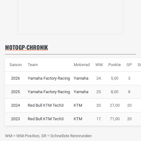
MOTOGP-CHRONIK
Saison
Team
Motorrad
WM
Punkte
GP
S
2026
Yamaha Factory Racing
Yamaha
24.
5,00
3
2025
Yamaha Factory Racing
Yamaha
25.
8,00
8
2024
Red Bull KTM Tech3
KTM
20.
27,00
20
2023
Red Bull KTM Tech3
KTM
17.
71,00
20
WM = WM-Position, SR = Schnellste Rennrunden