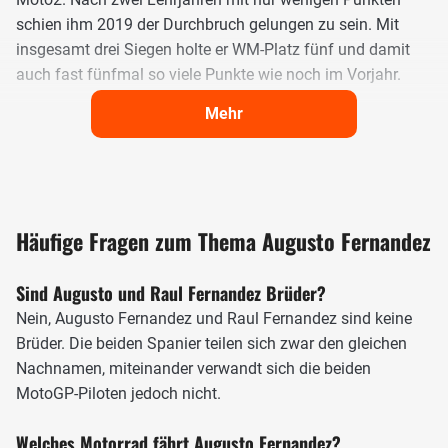
schien ihm 2019 der Durchbruch gelungen zu sein. Mit
insgesamt drei Siegen holte er WM-Platz fünf und damit
auch fast fünfmal so viele Punkte wie noch im Vorjahr.
Mehr
In der Corona-Saison 2020 folgte jedoch der Rückschritt
durch den Wechsel vom Pons-Team HP40 zu MarcVDS:
Nur WM-Rang 13 und kein einziger Podestplatz. Erst 2021
lief es dann langsam wieder besser und der Spanier
empfahl sich mit einem erneuten fünften Rang in der WM
Häufige Fragen zum Thema Augusto Fernandez
für das Nachwuchsteam von KTM Ajo.
KTM bringt Augusto Fernandez mit GasGas in die
Sind Augusto und Raul Fernandez Brüder?
MotoGP
Nein, Augusto Fernandez und Raul Fernandez sind keine
Diese Chance wusste Fernandez zu nutzen. In einem Duell
Brüder. Die beiden Spanier teilen sich zwar den gleichen
mit dem Japaner Ai Ogura sicherte sich Fernandez mit vier
Nachnamen, miteinander verwandt sich die beiden
Saisonsiegen den Weltmeistertitel. Schon vor diesem
MotoGP-Piloten jedoch nicht.
Titelgewinn war bekannt geworden, dass er 2023 sein
Welches Motorrad fährt Augusto Fernandez?
MotoGP-Debüt geben würde. Nachdem Miguel Oliveira zu