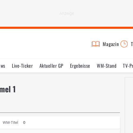
Magazin
T
ews
Live-Ticker
Aktueller GP
Ergebnisse
WM-Stand
TV-P
lder
Termine
Statistik
Testfahrten
Reglement
Lexikon
mel 1
WM-Titel
0