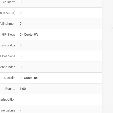
GP-Starts
0
alle Autos)
0
Teilnahmen
0
GP-Siege
0 - Quote: 0%
iumsplätze
0
e Positions
0
Rennrunden
0
Ausfälle
0 - Quote: 0%
Punkte
1,00
artposition
-
nnergebnis
-