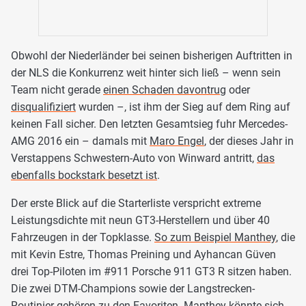
Obwohl der Niederländer bei seinen bisherigen Auftritten in
der NLS die Konkurrenz weit hinter sich ließ – wenn sein
Team nicht gerade
einen Schaden davontrug
oder
disqualifiziert
wurden –, ist ihm der Sieg auf dem Ring auf
keinen Fall sicher. Den letzten Gesamtsieg fuhr Mercedes-
AMG 2016 ein – damals mit
Maro Engel
, der dieses Jahr in
Verstappens Schwestern-Auto von Winward antritt,
das
ebenfalls bockstark besetzt ist
.
Der erste Blick auf die Starterliste verspricht extreme
Leistungsdichte mit neun GT3-Herstellern und über 40
Fahrzeugen in der Topklasse.
So zum Beispiel Manthey
, die
mit Kevin Estre, Thomas Preining und Ayhancan Güven
drei Top-Piloten im #911 Porsche 911 GT3 R sitzen haben.
Die zwei DTM-Champions sowie der Langstrecken-
Routinier gehören zu den Favoriten. Manthey könnte sich