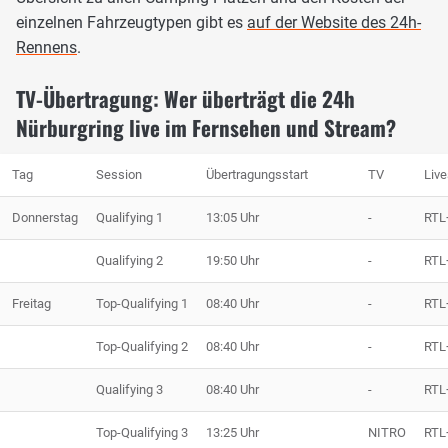
einzelnen Fahrzeugtypen gibt es
auf der Website des 24h-
Rennens
.
TV-Übertragung: Wer überträgt die 24h
Nürburgring live im Fernsehen und Stream?
Tag
Session
Übertragungsstart
TV
Liv
Donnerstag
Qualifying 1
13:05 Uhr
-
RTL
Qualifying 2
19:50 Uhr
-
RTL
Freitag
Top-Qualifying 1
08:40 Uhr
-
RTL
Top-Qualifying 2
08:40 Uhr
-
RTL
Qualifying 3
08:40 Uhr
-
RTL
Top-Qualifying 3
13:25 Uhr
NITRO
RTL