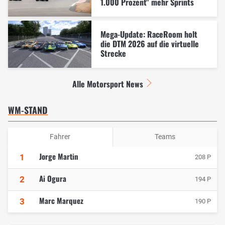
1.000 Prozent" mehr Sprints
Mega-Update: RaceRoom holt
die DTM 2026 auf die virtuelle
Strecke
Alle Motorsport News
WM-STAND
Fahrer
Teams
Jorge Martin
1
208 P
Ai Ogura
2
194 P
Marc Marquez
3
190 P