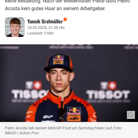
keine Besserung. Nach der wiederholten Pleite lässt Pedro
Acosta kein gutes Haar an seinem Arbeitgeber.
Yannik Grafmüller
24.05.2025, 21:38 Uhr
Lesezeit: 3 Min
Pedro Acosta ließ seinem MotoGP-Frust am Samstag freien Lauf, Foto:
IMAGO / Action Plus