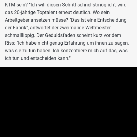
KTM sein? "Ich will diesen Schritt schnellstmöglich", wird
das 20-jährige Toptalent erneut deutlich. Wo sein
Arbeitgeber ansetzen müsse? "Das ist eine Entscheidung
der Fabrik", antwortet der zweimalige Weltmeister
schmalllippig. Der Geduldsfaden scheint kurz vor dem
Riss: "Ich habe nicht genug Erfahrung um ihnen zu sagen,
was sie zu tun haben. Ich konzentriere mich auf das, was
ich tun und entscheiden kann."