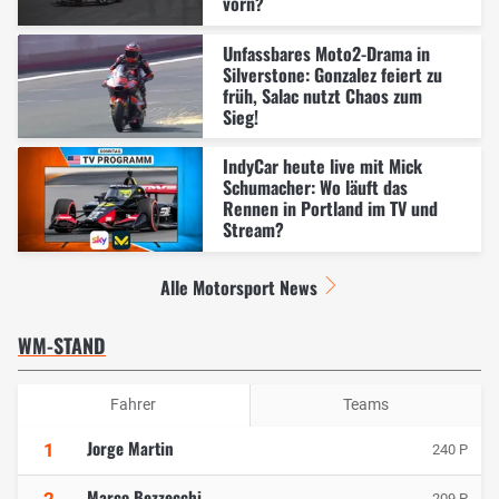
vorn?
Unfassbares Moto2-Drama in
Silverstone: Gonzalez feiert zu
früh, Salac nutzt Chaos zum
Sieg!
IndyCar heute live mit Mick
Schumacher: Wo läuft das
Rennen in Portland im TV und
Stream?
Alle Motorsport News
WM-STAND
Fahrer
Teams
Jorge Martin
1
240 P
Marco Bezzecchi
2
209 P