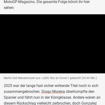
MotoGP-Magazins. Die gesamte Folge könnt ihr hier
sehen:
Martin löst Massencrash aus - Lüthi: Nur an Kurve 1 gedacht! (35:49 Min.)
2025 war der lange fast sicher wirkende Titel noch in sich
zusammengebrochen.
Diogo Moreira
übertrumpfte den
Spanier und fährt nun in der Königklasse. Andere wären an
diesem Rückschlag vielleicht zerbrochen, doch Gonzalez