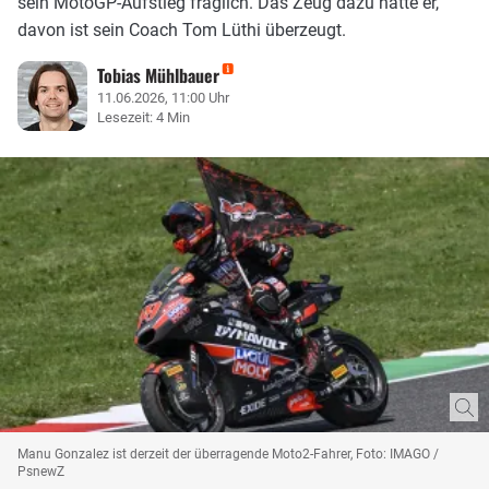
sein MotoGP-Aufstieg fraglich. Das Zeug dazu hätte er,
davon ist sein Coach Tom Lüthi überzeugt.
Tobias Mühlbauer
11.06.2026, 11:00 Uhr
Lesezeit: 4 Min
Manu Gonzalez ist derzeit der überragende Moto2-Fahrer, Foto: IMAGO /
PsnewZ