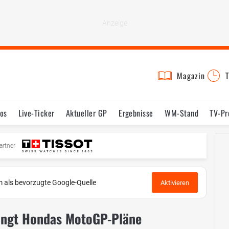
Magazin
T
os
Live-Ticker
Aktueller GP
Ergebnisse
WM-Stand
TV-P
mine
Testfahrten
Reglement
Bilder
artner
 als bevorzugte Google-Quelle
Aktivieren
ringt Hondas MotoGP-Pläne