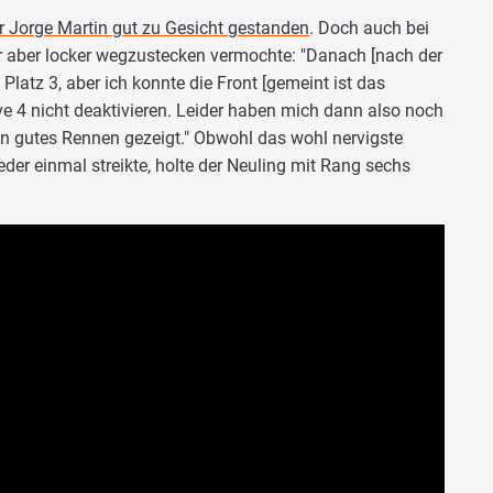
r Jorge Martin gut zu Gesicht gestanden
. Doch auch bei
eser aber locker wegzustecken vermochte: "Danach [nach der
f Platz 3, aber ich konnte die Front [gemeint ist das
ve 4 nicht deaktivieren. Leider haben mich dann also noch
ein gutes Rennen gezeigt." Obwohl das wohl nervigste
er einmal streikte, holte der Neuling mit Rang sechs