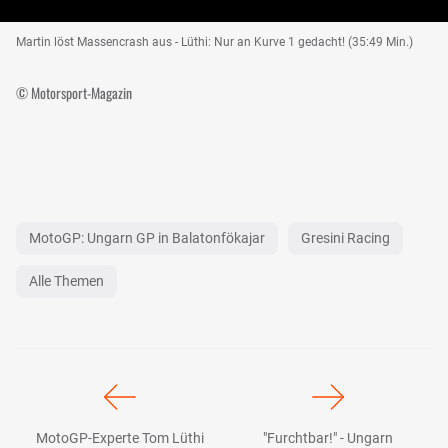
Martin löst Massencrash aus - Lüthi: Nur an Kurve 1 gedacht! (35:49 Min.)
© Motorsport-Magazin
MotoGP: Ungarn GP in Balatonfökajar
Gresini Racing
Alle Themen
MotoGP-Experte Tom Lüthi
"Furchtbar!" - Ungarn