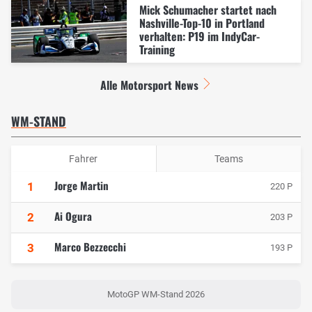
Mick Schumacher startet nach
Nashville-Top-10 in Portland
verhalten: P19 im IndyCar-
Training
Alle Motorsport News
WM-STAND
Fahrer
Teams
Jorge Martin
1
220 P
Ai Ogura
2
203 P
Marco Bezzecchi
3
193 P
MotoGP WM-Stand 2026