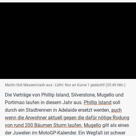
Martin löst Massencrash aus - Lüthi: Nur an Kurve 1 gedacht! (35:49 Min.)
Die Verträge von Phillip Island, Silverstone, Mugello und
Portimao laufen in diesem Jahr aus.
Phillip Island
soll
durch ein Stadtrennen in Adelaide ersetzt werden,
auch
wenn die Anwohner aktuell gegen die dafür nötige Rodung
von rund 200 Bäumen Sturm laufen.
Mugello
gilt als eines
der Juwelen im MotoGP-Kalender. Ein Wegfall ist schwer