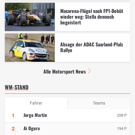
Macarena-Flügel nach FP1-Debüt
wieder weg: Stella dennoch
begeistert
Absage der ADAC Saarland-Pfalz
Rallye
Alle Motorsport News
WM-STAND
Fahrer
Teams
Jorge Martin
1
208 P
Ai Ogura
2
194 P