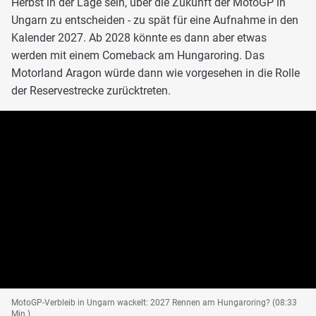
Herbst in der Lage sein, über die Zukunft der MotoGP in
Ungarn zu entscheiden - zu spät für eine Aufnahme in den
Kalender 2027. Ab 2028 könnte es dann aber etwas
werden mit einem Comeback am Hungaroring. Das
Motorland Aragon würde dann wie vorgesehen in die Rolle
der Reservestrecke zurücktreten.
MotoGP-Verbleib in Ungarn wackelt: 2027 Rennen am Hungaroring? (08:33
Min.)