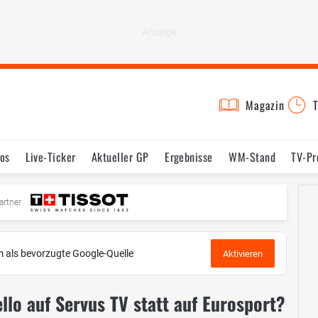
Magazin
T
os
Live-Ticker
Aktueller GP
Ergebnisse
WM-Stand
TV-P
mine
Testfahrten
Reglement
Bilder
artner
 als bevorzugte Google-Quelle
Aktivieren
lo auf Servus TV statt auf Eurosport?