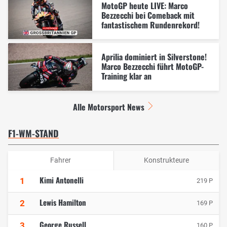
MotoGP heute LIVE: Marco
Bezzecchi bei Comeback mit
fantastischem Rundenrekord!
Aprilia dominiert in Silverstone!
Marco Bezzecchi führt MotoGP-
Training klar an
Alle Motorsport News
F1-WM-STAND
Fahrer
Konstrukteure
Kimi Antonelli
1
219 P
Lewis Hamilton
2
169 P
George Russell
3
160 P