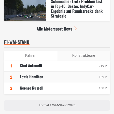
Schumacher trotz Problem fast
in Top-15: Bestes IndyCar-
Ergebnis auf Rundstrecke dank
Strategie
Alle Motorsport News
F1-WM-STAND
Fahrer
Konstrukteure
Kimi Antonelli
1
219 P
Lewis Hamilton
2
169 P
George Russell
3
160 P
Formel 1 WM-Stand 2026