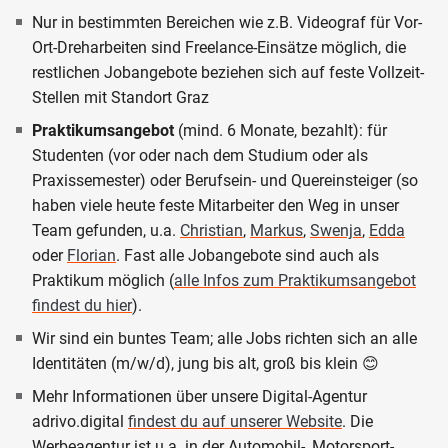
Nur in bestimmten Bereichen wie z.B. Videograf für Vor-
Ort-Dreharbeiten sind Freelance-Einsätze möglich, die
restlichen Jobangebote beziehen sich auf feste Vollzeit-
Stellen mit Standort Graz
Praktikumsangebot
(mind. 6 Monate, bezahlt): für
Studenten (vor oder nach dem Studium oder als
Praxissemester) oder Berufsein- und Quereinsteiger (so
haben viele heute feste Mitarbeiter den Weg in unser
Team gefunden, u.a.
Christian
,
Markus
,
Swenja
,
Edda
oder
Florian
. Fast alle Jobangebote sind auch als
Praktikum möglich (
alle Infos zum Praktikumsangebot
findest du hier
).
Wir sind ein buntes Team; alle Jobs richten sich an alle
Identitäten (m/w/d), jung bis alt, groß bis klein 😊
Mehr Informationen über unsere Digital-Agentur
adrivo.digital
findest du auf unserer Website
. Die
Werbeagentur ist u.a. in der Automobil-, Motorsport-,