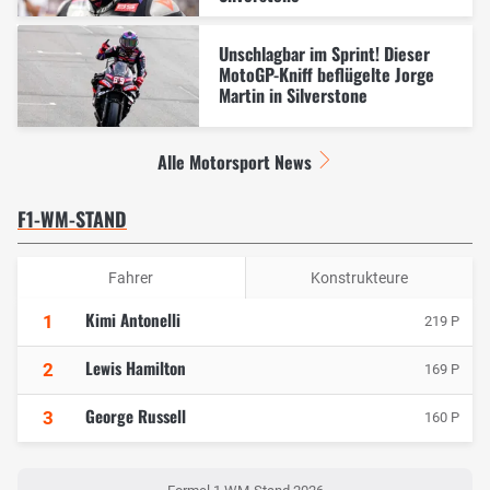
Unschlagbar im Sprint! Dieser
MotoGP-Kniff beflügelte Jorge
Martin in Silverstone
Alle Motorsport News
F1-WM-STAND
Fahrer
Konstrukteure
Kimi Antonelli
1
219 P
Lewis Hamilton
2
169 P
George Russell
3
160 P