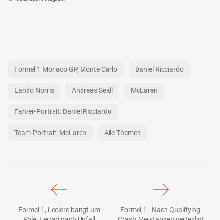
Formel 1 Monaco GP, Monte Carlo
Daniel Ricciardo
Lando Norris
Andreas Seidl
McLaren
Fahrer-Portrait: Daniel Ricciardo
Team-Portrait: McLaren
Alle Themen
Formel 1, Leclerc bangt um
Formel 1 - Nach Qualifying-
Pole: Ferrari nach Unfall
Crash: Verstappen verteidigt