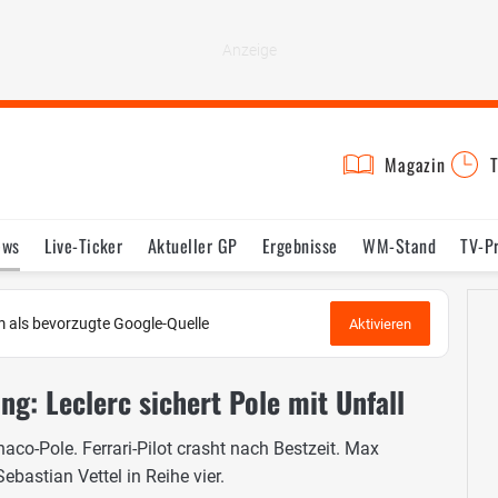
Magazin
T
ews
Live-Ticker
Aktueller GP
Ergebnisse
WM-Stand
TV-P
lder
Termine
Statistik
Testfahrten
Reglement
Lexikon
 als bevorzugte Google-Quelle
Aktivieren
ng: Leclerc sichert Pole mit Unfall
aco-Pole. Ferrari-Pilot crasht nach Bestzeit. Max
bastian Vettel in Reihe vier.