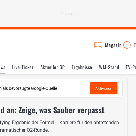
Magazin
T
ews
Live-Ticker
Aktueller GP
Ergebnisse
WM-Stand
TV-P
lder
Termine
Statistik
Testfahrten
Reglement
Lexikon
 als bevorzugte Google-Quelle
Aktivieren
ld an: Zeige, was Sauber verpasst
ifying-Ergebnis der Formel-1-Karriere für den abtretenden
dramatischer Q2-Runde.