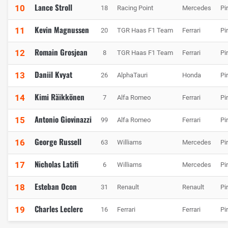
Lance Stroll
10
18
Racing Point
Mercedes
Pir
Kevin Magnussen
11
20
TGR Haas F1 Team
Ferrari
Pir
Romain Grosjean
12
8
TGR Haas F1 Team
Ferrari
Pir
Daniil Kvyat
13
26
AlphaTauri
Honda
Pir
Kimi Räikkönen
14
7
Alfa Romeo
Ferrari
Pir
Antonio Giovinazzi
15
99
Alfa Romeo
Ferrari
Pir
George Russell
16
63
Williams
Mercedes
Pir
Nicholas Latifi
17
6
Williams
Mercedes
Pir
Esteban Ocon
18
31
Renault
Renault
Pir
Charles Leclerc
19
16
Ferrari
Ferrari
Pir