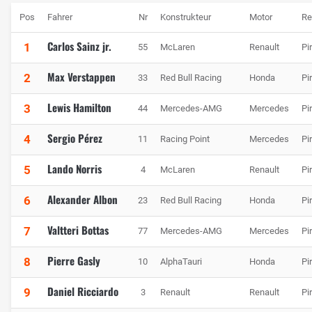
Pos
Fahrer
Nr
Konstrukteur
Motor
Re
Carlos Sainz jr.
1
55
McLaren
Renault
Pir
Max Verstappen
2
33
Red Bull Racing
Honda
Pir
Lewis Hamilton
3
44
Mercedes-AMG
Mercedes
Pir
Sergio Pérez
4
11
Racing Point
Mercedes
Pir
Lando Norris
5
4
McLaren
Renault
Pir
Alexander Albon
6
23
Red Bull Racing
Honda
Pir
Valtteri Bottas
7
77
Mercedes-AMG
Mercedes
Pir
Pierre Gasly
8
10
AlphaTauri
Honda
Pir
Daniel Ricciardo
9
3
Renault
Renault
Pir