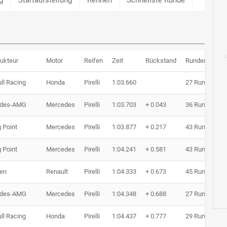
ukteur
Motor
Reifen
Zeit
Rückstand
Runden
ll Racing
Honda
Pirelli
1:03.660
27 Runden
edes-AMG
Mercedes
Pirelli
1:03.703
+ 0.043
36 Runden
 Point
Mercedes
Pirelli
1:03.877
+ 0.217
43 Runden
 Point
Mercedes
Pirelli
1:04.241
+ 0.581
43 Runden
en
Renault
Pirelli
1:04.333
+ 0.673
45 Runden
edes-AMG
Mercedes
Pirelli
1:04.348
+ 0.688
27 Runden
ll Racing
Honda
Pirelli
1:04.437
+ 0.777
29 Runden