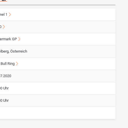
mel 1
0
iermark GP
lberg, Österreich
Bull Ring
07.2020
00 Uhr
00 Uhr