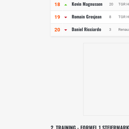
Kevin Magnussen
18
20
TGR H
Romain Grosjean
19
8
TGR H
Daniel Ricciardo
20
3
Renaul
2. TRAINING - FORMEL 1 STEIERMAR