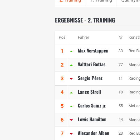
ERGEBNISSE - 2. TRAINING
Pos
Fahrer
Nr
Konstr
Max Verstappen
1
33
Red Bu
Valtteri Bottas
2
77
Merc
Sergio Pérez
3
11
Racing
Lance Stroll
4
18
Racing
Carlos Sainz jr.
5
55
McLar
Lewis Hamilton
6
44
Merc
Alexander Albon
7
23
Red Bu