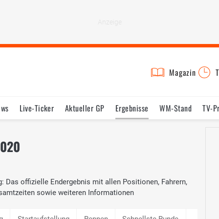
Magazin
T
ews
Live-Ticker
Aktueller GP
Ergebnisse
WM-Stand
TV-P
lder
Termine
Statistik
Testfahrten
Reglement
Lexikon
2020
: Das offizielle Endergebnis mit allen Positionen, Fahrern,
samtzeiten sowie weiteren Informationen
g
Startaufstellung
Rennen
Schnellste Runde