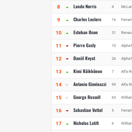
Lando Norris
8
4
McLar
Charles Leclerc
9
16
Ferrari
Esteban Ocon
10
31
Renaul
Pierre Gasly
11
10
AlphaT
Daniil Kvyat
12
26
AlphaT
Kimi Räikkönen
13
7
Alfa 
Antonio Giovinazzi
14
99
Alfa 
George Russell
15
63
Willia
Sebastian Vettel
16
5
Ferrari
Nicholas Latifi
17
6
Willia