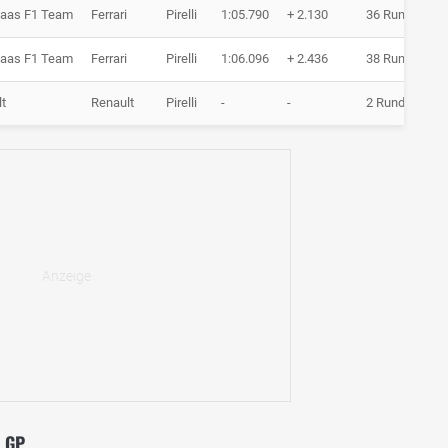
aas F1 Team
Ferrari
Pirelli
1:05.790
+ 2.130
36 Runden
aas F1 Team
Ferrari
Pirelli
1:06.096
+ 2.436
38 Runden
t
Renault
Pirelli
-
-
2 Runden
K GP