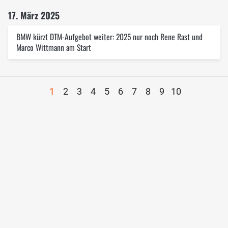
17. März 2025
BMW kürzt DTM-Aufgebot weiter: 2025 nur noch Rene Rast und
Marco Wittmann am Start
1
2
3
4
5
6
7
8
9
10