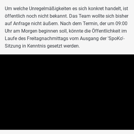
Um welche Unregelmäßigkeiten es sich konkret handelt, ist
öffentlich noch nicht bekannt. Das Team wollte sich bisher
auf Anfrage nicht äußern. Nach dem Termin, der um 09:00
Uhr am Morgen beginnen soll, könnte die Öffentlichkeit im
Laufe des Freitagnachmittags vom Ausgang der 'SpoKo'-
Sitzung in Kenntnis gesetzt werden.