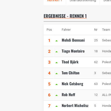
ERGEBNISSE - RENNEN 1
Pos
Fahrer
Nr
Team
Mehdi Bennani
1
25
Sebas
Tiago Monteiro
2
18
Honda
Thed Björk
3
62
Polest
Tom Chilton
4
3
Sebas
Nick Catsburg
5
63
Polest
Rob Huff
6
12
ALL-I
Norbert Michelisz
7
5
Honda