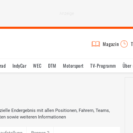
Magazin
T
rad
IndyCar
WEC
DTM
Motorsport
TV-Programm
Über 
ielle Endergebnis mit allen Positionen, Fahrern, Teams,
ten sowie weiteren Informationen
taufstellung
Rennen 2