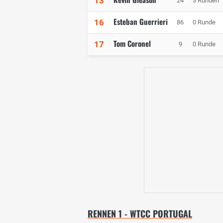
13
24
3 Runden
Esteban Guerrieri
16
86
0 Runde
Tom Coronel
17
9
0 Runde
RENNEN 1 - WTCC PORTUGAL