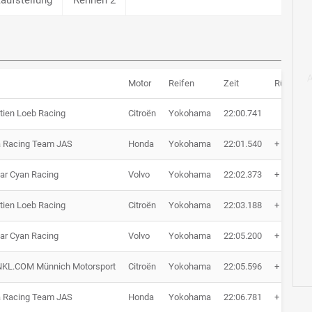
Motor
Reifen
Zeit
Rücksta
tien Loeb Racing
Citroën
Yokohama
22:00.741
 Racing Team JAS
Honda
Yokohama
22:01.540
+ 0.799
ar Cyan Racing
Volvo
Yokohama
22:02.373
+ 1.632
tien Loeb Racing
Citroën
Yokohama
22:03.188
+ 2.447
ar Cyan Racing
Volvo
Yokohama
22:05.200
+ 4.459
NKL.COM Münnich Motorsport
Citroën
Yokohama
22:05.596
+ 4.855
 Racing Team JAS
Honda
Yokohama
22:06.781
+ 6.040