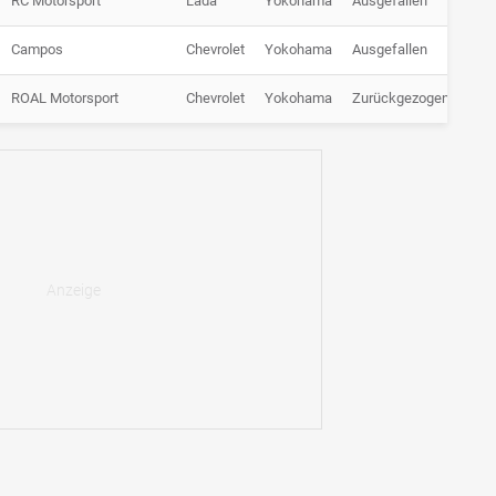
RC Motorsport
Lada
Yokohama
Ausgefallen
Campos
Chevrolet
Yokohama
Ausgefallen
ROAL Motorsport
Chevrolet
Yokohama
Zurückgezogen