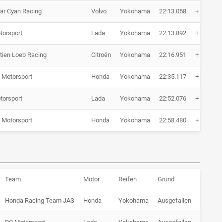
ar Cyan Racing
Volvo
Yokohama
22:13.058
+ 12.317
torsport
Lada
Yokohama
22:13.892
+ 13.151
tien Loeb Racing
Citroën
Yokohama
22:16.951
+ 16.210
 Motorsport
Honda
Yokohama
22:35.117
+ 34.376
torsport
Lada
Yokohama
22:52.076
+ 51.335
 Motorsport
Honda
Yokohama
22:58.480
+ 57.739
Team
Motor
Reifen
Grund
Honda Racing Team JAS
Honda
Yokohama
Ausgefallen