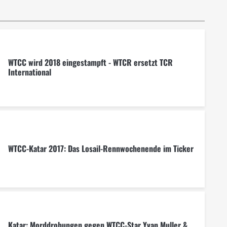
WTCC wird 2018 eingestampft - WTCR ersetzt TCR
International
WTCC-Katar 2017: Das Losail-Rennwochenende im Ticker
Katar: Morddrohungen gegen WTCC-Star Yvan Muller &