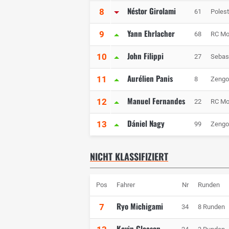
Néstor Girolami
8
61
Polest
Yann Ehrlacher
9
68
RC Mo
John Filippi
10
27
Sebas
Aurélien Panis
11
8
Zengo
Manuel Fernandes
12
22
RC Mo
Dániel Nagy
13
99
Zengo
NICHT KLASSIFIZIERT
Pos
Fahrer
Nr
Runden
Ryo Michigami
7
34
8 Runden
Kevin Gleason