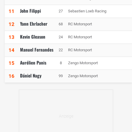
John Filippi
11
27
Sebastien Loeb Racing
Yann Ehrlacher
12
68
RC Motorsport
Kevin Gleason
13
24
RC Motorsport
Manuel Fernandes
14
22
RC Motorsport
Aurélien Panis
15
8
Zengo Motorsport
Dániel Nagy
16
99
Zengo Motorsport