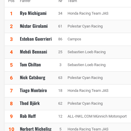
Pos
Fahrer
Nr
Team
Ryo Michigami
1
34
Honda Racing Team JAS
Néstor Girolami
2
61
Polestar Cyan Racing
Esteban Guerrieri
3
86
Campos
Mehdi Bennani
4
25
Sebastien Loeb Racing
Tom Chilton
5
3
Sebastien Loeb Racing
Nick Catsburg
6
63
Polestar Cyan Racing
Tiago Monteiro
7
18
Honda Racing Team JAS
Thed Björk
8
62
Polestar Cyan Racing
Rob Huff
9
12
ALL-INKL.COM Münnich Motorsport
Norbert Michelisz
10
5
Honda Racing Team JAS