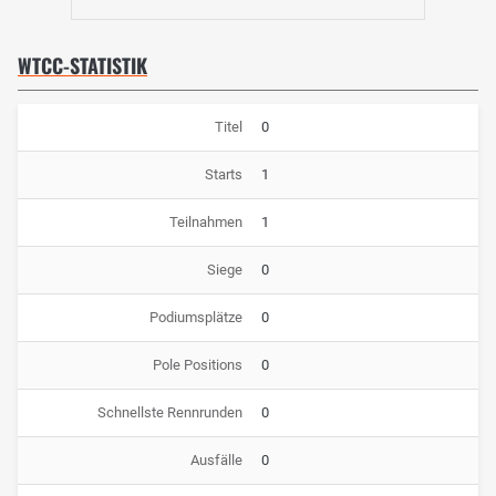
WTCC-STATISTIK
Titel
0
Starts
1
Teilnahmen
1
Siege
0
Podiumsplätze
0
Pole Positions
0
Schnellste Rennrunden
0
Ausfälle
0