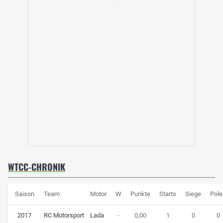
WTCC-CHRONIK
Saison
Team
Motor
W
Punkte
Starts
Siege
Pol
2017
RC Motorsport
Lada
-
0,00
1
0
0