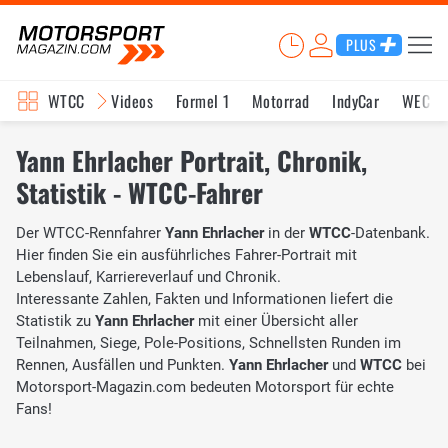
PLUS
WTCC
Videos
Formel 1
Motorrad
IndyCar
WEC
Yann Ehrlacher Portrait, Chronik,
Statistik - WTCC-Fahrer
Der WTCC-Rennfahrer
Yann Ehrlacher
in der
WTCC
-Datenbank.
Hier finden Sie ein ausführliches Fahrer-Portrait mit
Lebenslauf, Karriereverlauf und Chronik.
Interessante Zahlen, Fakten und Informationen liefert die
Statistik zu
Yann Ehrlacher
mit einer Übersicht aller
Teilnahmen, Siege, Pole-Positions, Schnellsten Runden im
Rennen, Ausfällen und Punkten.
Yann Ehrlacher
und
WTCC
bei
Motorsport-Magazin.com bedeuten Motorsport für echte
Fans!