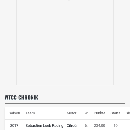
WTCC-CHRONIK
Saison
Team
Motor
W
Punkte
Starts
Si
2017
Sebastien Loeb Racing
Citroën
6.
234,00
10