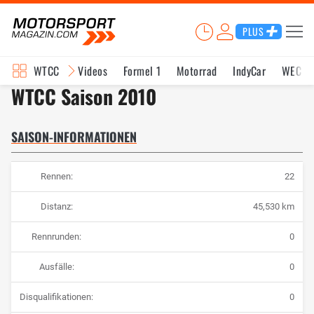
PLUS
WTCC
Videos
Formel 1
Motorrad
IndyCar
WEC
WTCC Saison 2010
SAISON-INFORMATIONEN
Rennen:
22
Distanz:
45,530 km
Rennrunden:
0
Ausfälle:
0
Disqualifikationen:
0