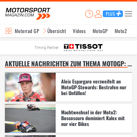
PLUS
Motorrad GP
Übersicht
Videos
MotoGP
Moto2
M
Timing Partner
AKTUELLE NACHRICHTEN ZUM THEMA MOTOGP: FRANKREICH GP IN LE MANS – SEITE 6
Aleix Espargaro verzweifelt an
MotoGP-Stewards: Bestrafen nur
bei Unfällen!
Machtwechsel in der Moto2:
Boscoscuro dominiert Kalex mit
nur vier Bikes